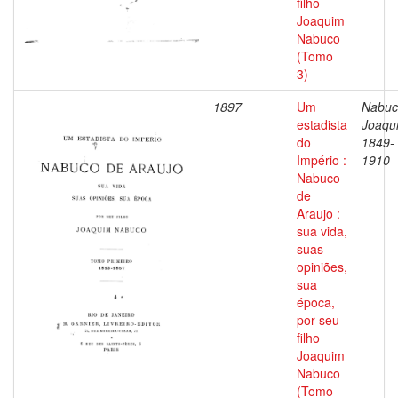
filho
Joaquim
Nabuco
(Tomo
3)
1897
Um
Nabuc
estadista
Joaqu
do
1849-
Império :
1910
Nabuco
de
Araujo :
sua vida,
suas
opiniões,
sua
época,
por seu
filho
Joaquim
Nabuco
(Tomo