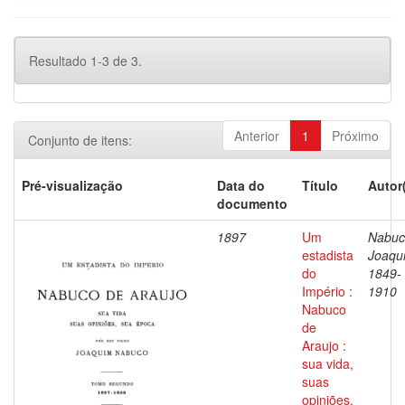
Resultado 1-3 de 3.
Anterior
1
Próximo
Conjunto de itens:
Pré-visualização
Data do
Título
Autor
documento
1897
Um
Nabuc
estadista
Joaqu
do
1849-
Império :
1910
Nabuco
de
Araujo :
sua vida,
suas
opiniões,