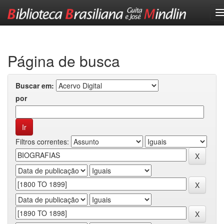
Skip
navigation
Página de busca
Buscar em:
por
Filtros correntes: