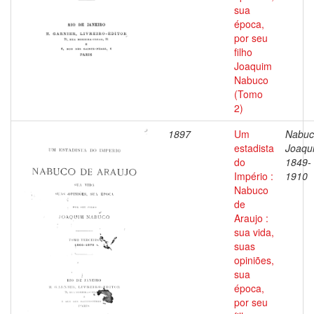
sua
época,
por seu
filho
Joaquim
Nabuco
(Tomo
2)
1897
Um
Nabuc
estadista
Joaqu
do
1849-
Império :
1910
Nabuco
de
Araujo :
sua vida,
suas
opiniões,
sua
época,
por seu