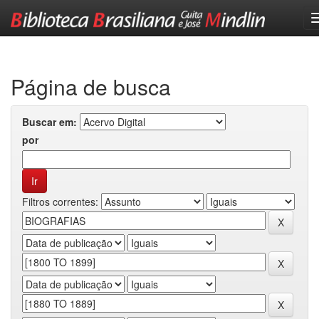
Skip
navigation
Página de busca
Buscar em:
por
Filtros correntes: