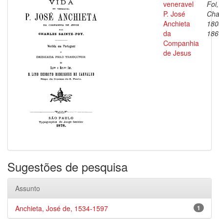
veneravel
Foi,
P. José
Cha
Anchieta
180
da
186
Companhia
de Jesus
Sugestões de pesquisa
Assunto
Anchieta, José de, 1534-1597
1