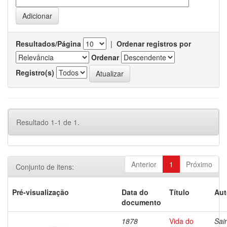
Resultados/Página
|
Ordenar registros por
Ordenar
Registro(s)
Resultado 1-1 de 1.
Anterior
1
Próximo
Conjunto de itens:
Pré-visualização
Data do
Título
Aut
documento
1878
Vida do
Sai