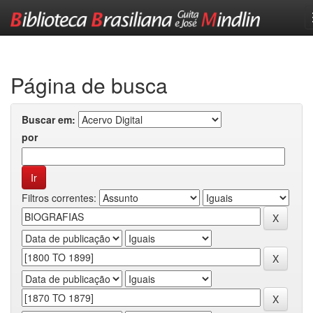
Skip
navigation
Página de busca
Buscar em:
por
Filtros correntes: