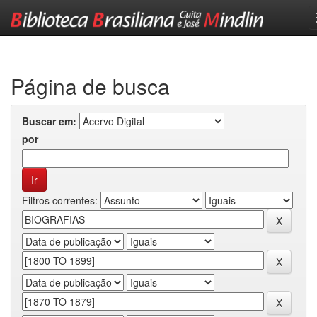
Skip
navigation
Página de busca
Buscar em:
por
Filtros correntes: