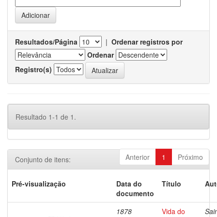
Resultados/Página
|
Ordenar registros por
Ordenar
Registro(s)
Resultado 1-1 de 1.
Anterior
1
Próximo
Conjunto de itens:
Pré-visualização
Data do
Título
Aut
documento
1878
Vida do
Sai