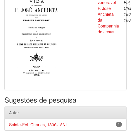
veneravel
Foi,
P. José
Cha
Anchieta
180
da
186
Companhia
de Jesus
Sugestões de pesquisa
Autor
Sainte-Foi, Charles, 1806-1861
1