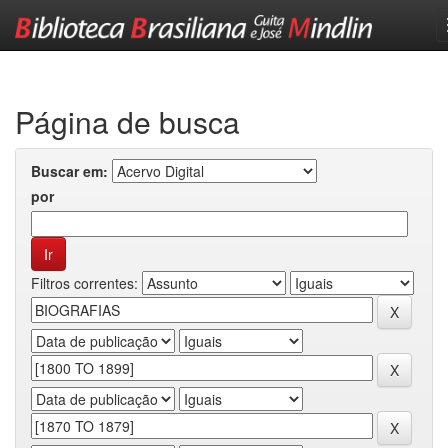
Skip
navigation
Página de busca
Buscar em:
por
Filtros correntes: