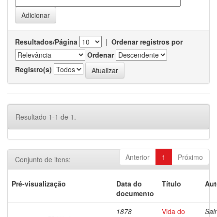
Resultados/Página
|
Ordenar registros por
Ordenar
Registro(s)
Resultado 1-1 de 1.
Anterior
1
Próximo
Conjunto de itens:
Pré-visualização
Data do
Título
Aut
documento
1878
Vida do
Sai