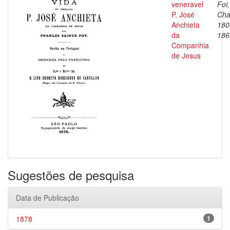
veneravel
Foi,
P. José
Cha
Anchieta
180
da
186
Companhia
de Jesus
Sugestões de pesquisa
Data de Publicação
1878
1