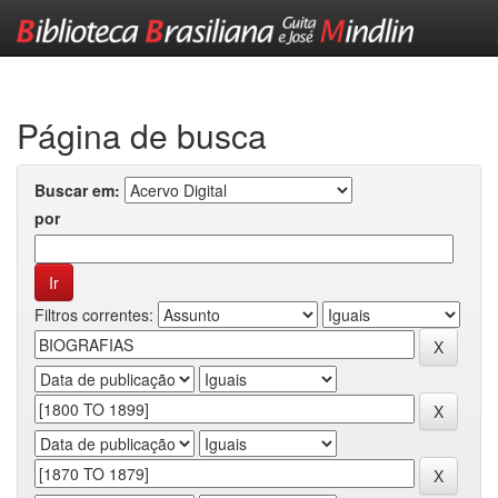
Skip
navigation
Página de busca
Buscar em:
por
Filtros correntes: