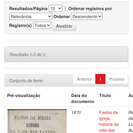
Resultados/Página
|
Ordenar registros por
Ordenar
Registro(s)
Resultado 1-2 de 2.
Anterior
1
Próximo
Conjunto de itens:
Pré-visualização
Data do
Título
Au
documento
1870
Fastos da
Re
igreja,
da
historia da
Lu
vida dos
Au