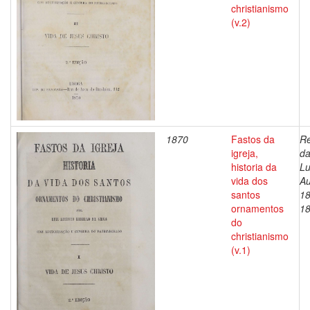
christianismo
(v.2)
1870
Fastos da
Re
igreja,
da
historia da
Lu
vida dos
Au
santos
18
ornamentos
1
do
christianismo
(v.1)