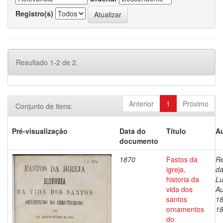
Registro(s)
Resultado 1-2 de 2.
Anterior
1
Próximo
Conjunto de itens:
Pré-visualização
Data do
Título
Au
documento
1870
Fastos da
Re
igreja,
da
historia da
Lu
vida dos
Au
santos
18
ornamentos
1
do