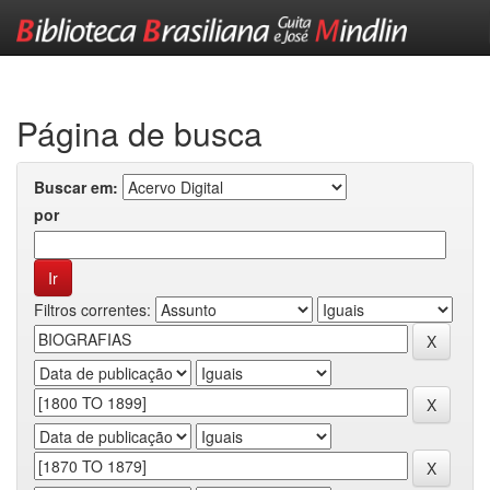
Skip
navigation
Página de busca
Buscar em:
por
Filtros correntes: