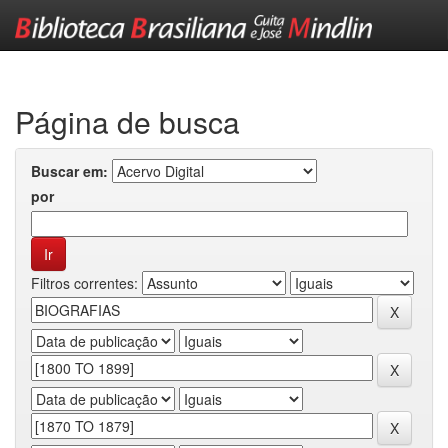
Skip
navigation
Página de busca
Buscar em:
por
Filtros correntes: