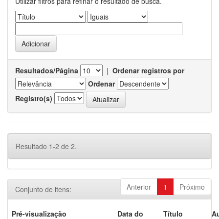
Utilizar filtros para refinar o resultado de busca.
Resultados/Página
|
Ordenar registros por
Ordenar
Registro(s)
Resultado 1-2 de 2.
Anterior
1
Próximo
Conjunto de itens:
Pré-visualização
Data do
Título
Au