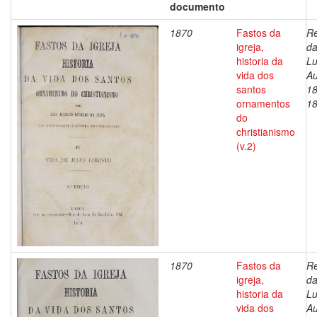
documento
1870
Fastos da
Re
igreja,
da
historia da
Lu
vida dos
Au
santos
18
ornamentos
1
do
christianismo
(v.2)
1870
Fastos da
Re
igreja,
da
historia da
Lu
vida dos
Au