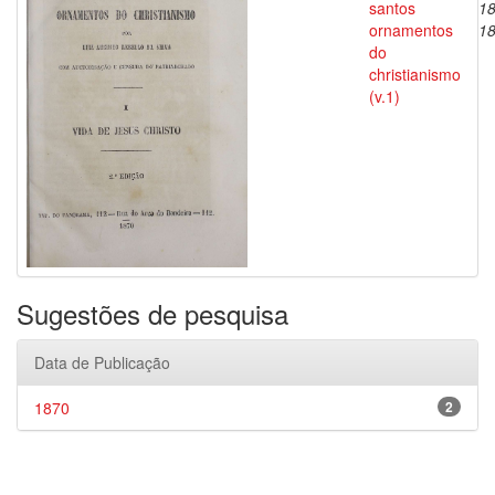
santos
18
ornamentos
1
do
christianismo
(v.1)
Sugestões de pesquisa
Data de Publicação
1870
2