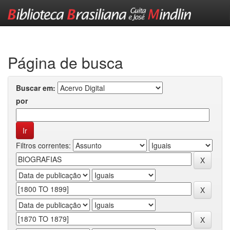
Skip
navigation
Página de busca
Buscar em:
por
Filtros correntes: