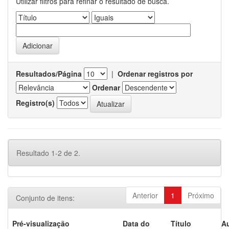
Utilizar filtros para refinar o resultado de busca.
Resultados/Página
|
Ordenar registros por
Ordenar
Registro(s)
Resultado 1-2 de 2.
Anterior
1
Próximo
Conjunto de itens:
Pré-visualização
Data do
Título
Au