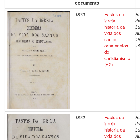
documento
1870
Fastos da
Re
igreja,
da
historia da
Lu
vida dos
Au
santos
18
ornamentos
1
do
christianismo
(v.2)
1870
Fastos da
Re
igreja,
da
historia da
Lu
vida dos
Au