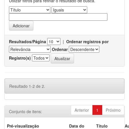
Utilizar filtros para refinar o resultado de busca.
Resultados/Página
|
Ordenar registros por
Ordenar
Registro(s)
Resultado 1-2 de 2.
Anterior
1
Próximo
Conjunto de itens:
Pré-visualização
Data do
Título
Au