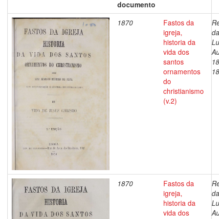
documento
1870
Fastos da
Re
igreja,
da
historia da
Lu
vida dos
Au
santos
18
ornamentos
1
do
christianismo
(v.2)
1870
Fastos da
Re
igreja,
da
historia da
Lu
vida dos
Au