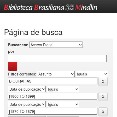
Skip
navigation
Página de busca
Buscar em:
por
Filtros correntes: