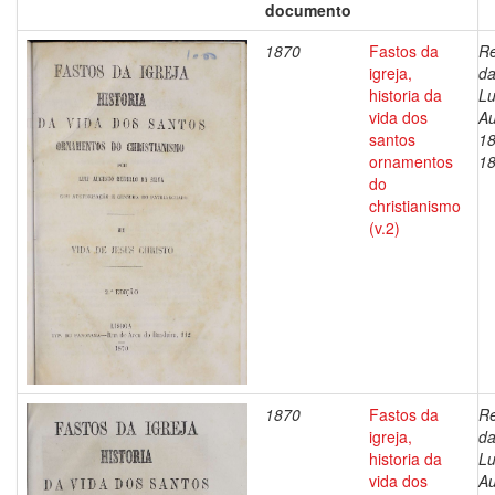
documento
1870
Fastos da
Re
igreja,
da
historia da
Lu
vida dos
Au
santos
18
ornamentos
1
do
christianismo
(v.2)
1870
Fastos da
Re
igreja,
da
historia da
Lu
vida dos
Au