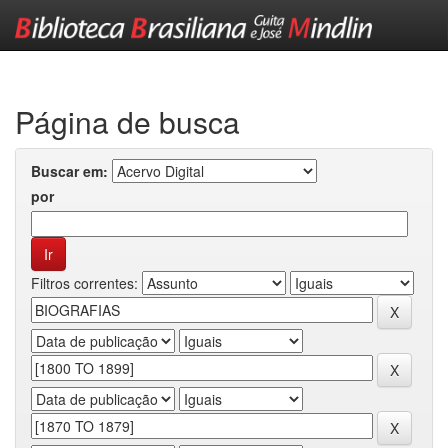
Skip
navigation
Página de busca
Buscar em:
por
Filtros correntes: