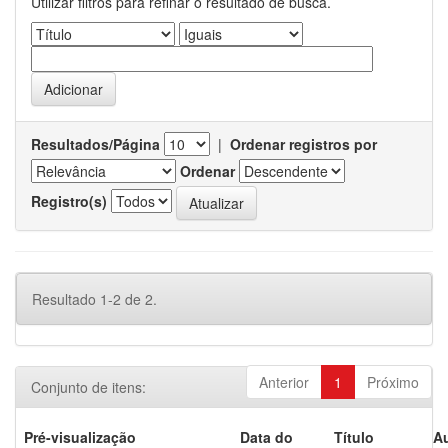
Utilizar filtros para refinar o resultado de busca.
Resultados/Página
|
Ordenar registros por
Ordenar
Registro(s)
Resultado 1-2 de 2.
Anterior
1
Próximo
Conjunto de itens:
Pré-visualização
Data do
Título
Au