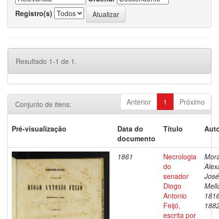
Registro(s)
Resultado 1-1 de 1.
Anterior
1
Próximo
Conjunto de itens:
Pré-visualização
Data do
Título
Auto
documento
1861
Necrologia
Mora
do
Alex
senador
José
Diogo
Mell
Antonio
1816
Feijó,
188
escrita por