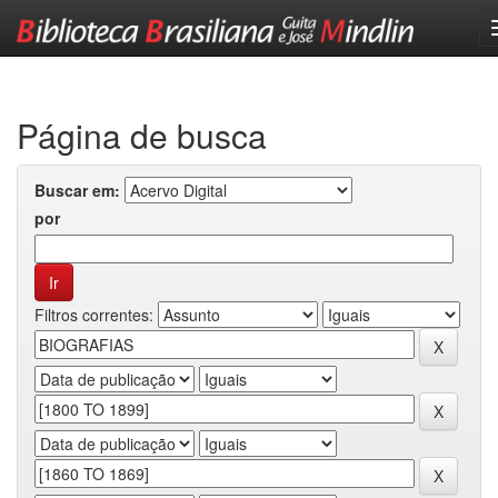
Skip
navigation
Página de busca
Buscar em:
por
Filtros correntes: