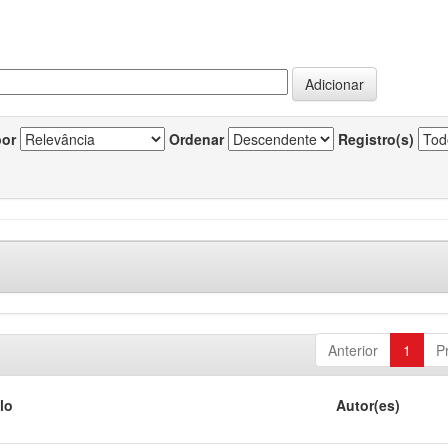
por
Ordenar
Registro(s)
Anterior
1
P
lo
Autor(es)