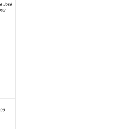
re José
882
n
898