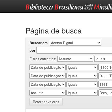
Skip
navigation
Página de busca
Buscar em:
por
Filtros correntes:
Retornar valores