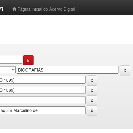
-->
Página inicial do Acervo Digital