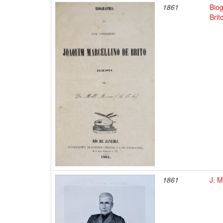
1861
Biog
Brit
1861
J. M