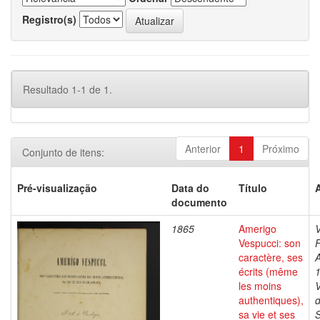
Registro(s)
Resultado 1-1 de 1.
Anterior
1
Próximo
Conjunto de itens:
Pré-visualização
Data do
Título
documento
1865
Amerigo
Vespucci: son
F
caractère, ses
A
écrits (même
les moins
authentiques),
d
sa vie et ses