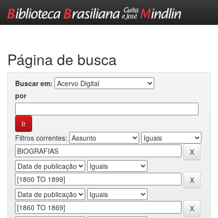
Skip
navigation
Página de busca
Buscar em:
por
Filtros correntes: