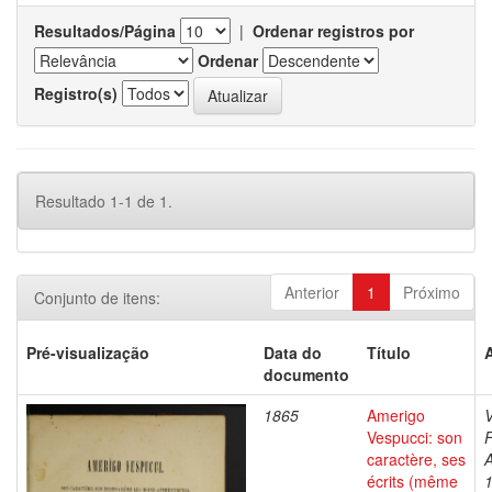
Resultados/Página
|
Ordenar registros por
Ordenar
Registro(s)
Resultado 1-1 de 1.
Anterior
1
Próximo
Conjunto de itens:
Pré-visualização
Data do
Título
documento
1865
Amerigo
Vespucci: son
F
caractère, ses
A
écrits (même