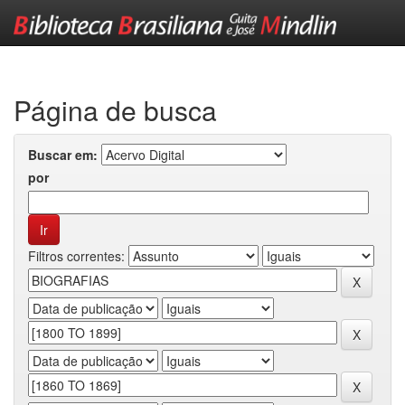
Skip
navigation
Página de busca
Buscar em:
por
Filtros correntes: