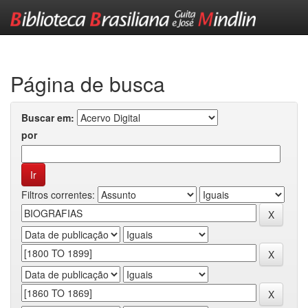
Skip
navigation
Página de busca
Buscar em:
por
Filtros correntes: