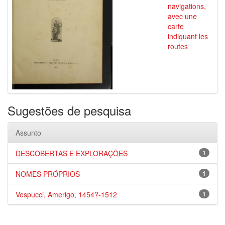
navigations,
avec une
carte
indiquant les
routes
Sugestões de pesquisa
Assunto
DESCOBERTAS E EXPLORAÇÕES
1
NOMES PRÓPRIOS
1
Vespucci, Amerigo, 1454?-1512
1