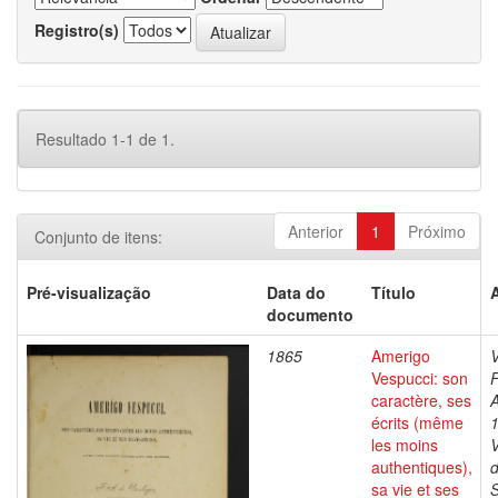
Registro(s)
Resultado 1-1 de 1.
Anterior
1
Próximo
Conjunto de itens:
Pré-visualização
Data do
Título
documento
1865
Amerigo
Vespucci: son
F
caractère, ses
A
écrits (même
les moins
authentiques),
d
sa vie et ses