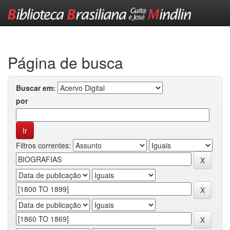
Skip
navigation
Página de busca
Buscar em:
por
Filtros correntes: