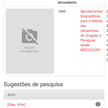
documento
1866
Apontamentos
biographicos
para a historia
das
campanhas
do Uruguay e
Paraguay
d
desde
MDCCCLXIV
[
Sugestões de pesquisa
Autor
[Dias, Vítor]
1