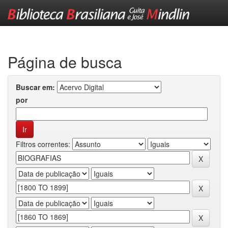
Skip
navigation
Página de busca
Buscar em:
por
Filtros correntes: