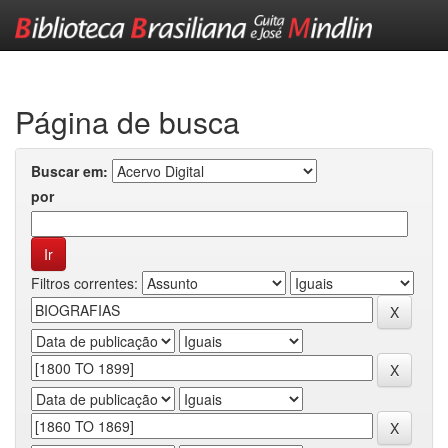
Skip
navigation
Página de busca
Buscar em:
por
Filtros correntes: