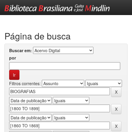
Skip
navigation
Página de busca
Buscar em:
por
Filtros correntes: