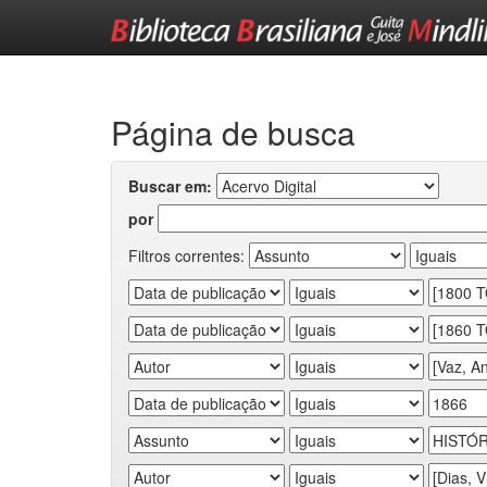
Skip
navigation
Página de busca
Buscar em:
por
Filtros correntes: