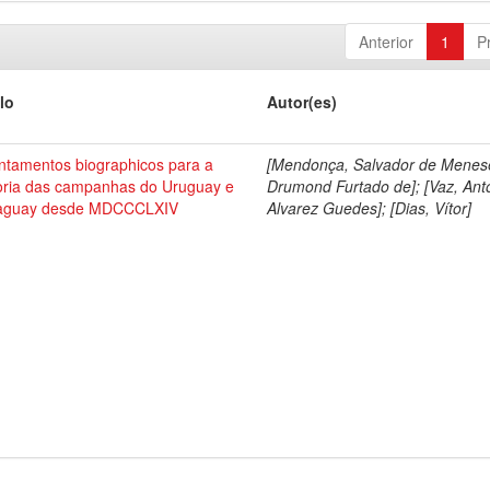
Anterior
1
P
lo
Autor(es)
ntamentos biographicos para a
[Mendonça, Salvador de Menes
toria das campanhas do Uruguay e
Drumond Furtado de]; [Vaz, Ant
aguay desde MDCCCLXIV
Alvarez Guedes]; [Dias, Vítor]