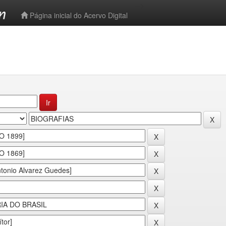
-->
Página inicial do Acervo Digital