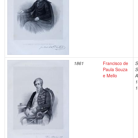
1861
Francisco de
S
Paula Souza
S
e Mello
A
1
1