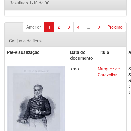
Resultado 1-10 de 90.
Anterior
1
2
3
4
...
9
Próximo
Conjunto de itens:
Pré-visualização
Data do
Título
A
documento
1861
Marquez de
S
Caravellas
S
A
1
1