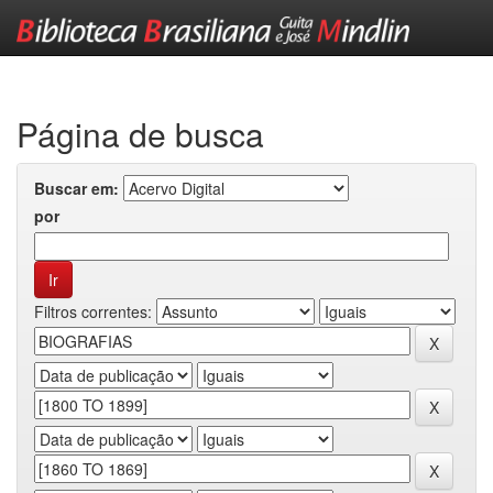
Skip
navigation
Página de busca
Buscar em:
por
Filtros correntes: