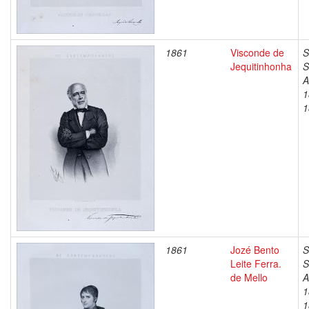
1861
Visconde de
S
Jequitinhonha
S
A
1
1
1861
Jozé Bento
S
Leite Ferra.
S
de Mello
A
1
1