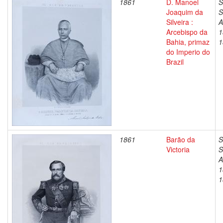
1861
D. Manoel
S
Joaquim da
S
Silveira :
A
Arcebispo da
1
Bahia, primaz
1
do Imperio do
Brazil
1861
Barão da
S
Victoria
S
A
1
1