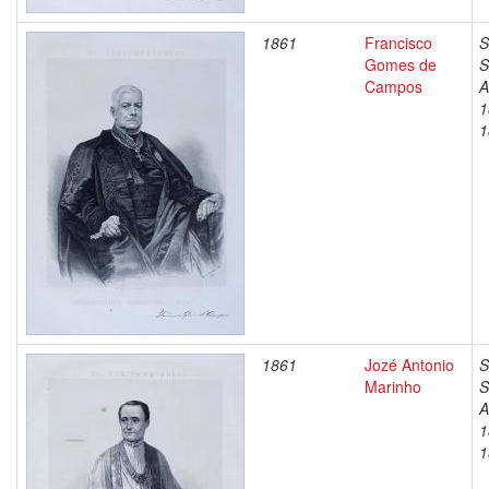
1861
Francisco
S
Gomes de
S
Campos
A
1
1
1861
Jozé Antonio
S
Marinho
S
A
1
1