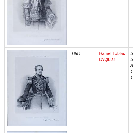
1861
Rafael Tobias
S
D'Aguiar
S
A
1
1