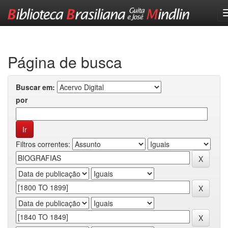
Skip
navigation
Página de busca
Buscar em:
por
Filtros correntes: