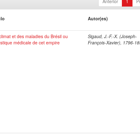
Anterior
1
P
ulo
Autor(es)
climat et des maladies du Brésil ou
Sigaud, J.-F.-X. (Joseph-
tistique médicale de cet empire
François-Xavier), 1796-1