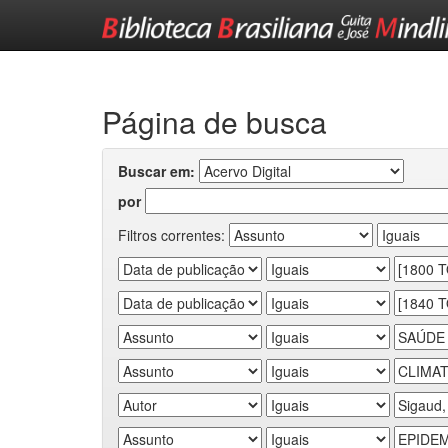
Skip
navigation
Página de busca
Buscar em:
por
Filtros correntes: