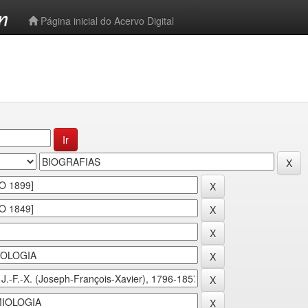
-->
Página inicial do Acervo Digital