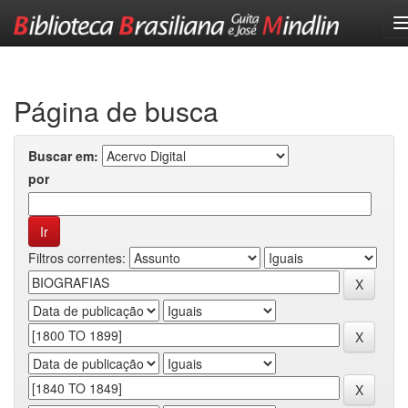
Skip
navigation
Página de busca
Buscar em:
por
Filtros correntes: