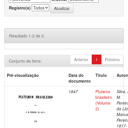
Registro(s)
Resultado 1-2 de 2.
Anterior
1
Próximo
Conjunto de itens:
Pré-visualização
Data do
Título
Autor
documento
1847
Plutarco
Silva, 
brasileiro
M.
(Volume
Pereir
2)
da (J
Manue
Pereir
1817-