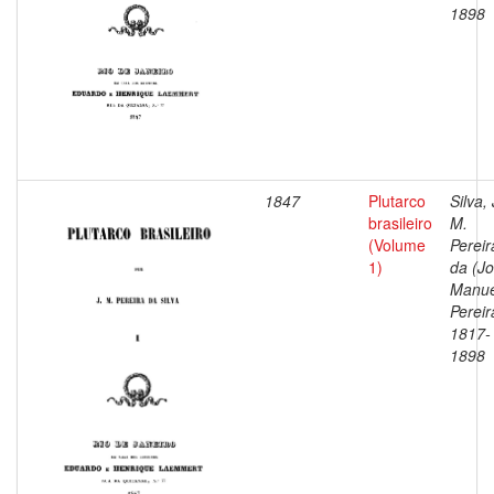
1898
1847
Plutarco
Silva, 
brasileiro
M.
(Volume
Pereir
1)
da (J
Manue
Pereir
1817-
1898