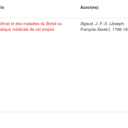
ulo
Autor(es)
climat et des maladies du Brésil ou
Sigaud, J.-F.-X. (Joseph-
tistique médicale de cet empire
François-Xavier), 1796-1