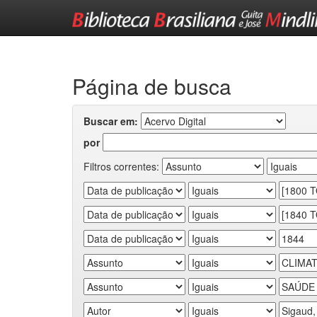
Skip
navigation
Página de busca
Buscar em:
por
Filtros correntes: