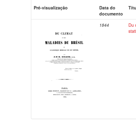
Pré-visualização
Data do
Tít
documento
1844
Du 
sta