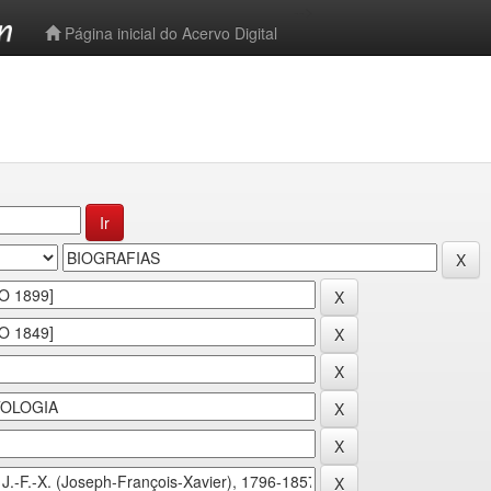
-->
Página inicial do Acervo Digital