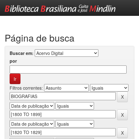
Skip
navigation
Página de busca
Buscar em:
por
Filtros correntes: