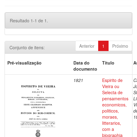
Resultado 1-1 de 1.
Anterior
1
Próximo
Conjunto de itens:
Pré-visualização
Data do
Título
A
documento
1821
Espirito de
C
Vieira ou
J
Selecta de
Si
pensamentos
L
economicos,
V
politicos,
d
moraes,
1
litterarios,
com a
biographia