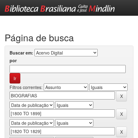
Skip
navigation
Página de busca
Buscar em:
por
Filtros correntes: