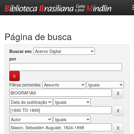
Skip
navigation
Página de busca
Buscar em:
por
Filtros correntes: