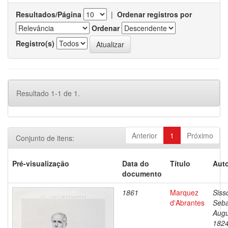
Resultados/Página
|
Ordenar registros por
Ordenar
Registro(s)
Resultado 1-1 de 1.
Anterior
1
Próximo
Conjunto de itens:
Pré-visualização
Data do
Título
Auto
documento
1861
Marquez
Siss
d'Abrantes
Seba
Augu
1824