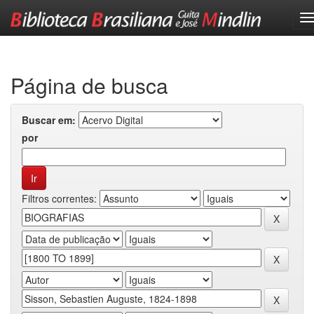
Skip
navigation
Página de busca
Buscar em:
por
Filtros correntes: