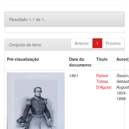
Resultado 1-1 de 1.
Anterior
1
Próximo
Conjunto de itens:
Pré-visualização
Data do
Título
Autor(
documento
1861
Rafael
Sisson
Tobias
Sebast
D'Aguiar
August
1824-
1898