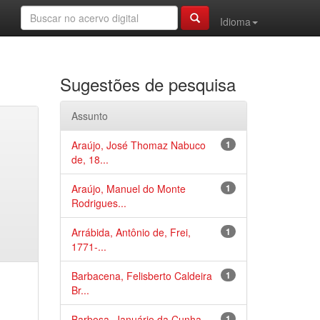
Idioma
Sugestões de pesquisa
Assunto
Araújo, José Thomaz Nabuco
1
de, 18...
Araújo, Manuel do Monte
1
Rodrigues...
Arrábida, Antônio de, Frei,
1
1771-...
Barbacena, Felisberto Caldeira
1
Br...
Barbosa, Januário da Cunha,
1