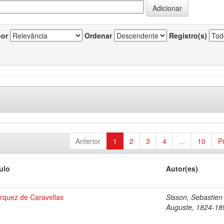
por
Ordenar
Registro(s)
Anterior
1
2
3
4
...
10
P
tulo
Autor(es)
rquez de Caravellas
Sisson, Sebastien
Auguste, 1824-18