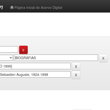
-->
Página inicial do Acervo Digital