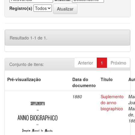
Registro(s)
Resultado 1-1 de 1.
Anterior
1
Próximo
Conjunto de itens:
Pré-visualização
Data do
Título
Aut
documento
1880
Suplemento
Ma
do anno
Jo
biographico
Ma
de,
18