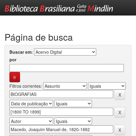
Skip
navigation
Página de busca
Buscar em:
por
Filtros correntes: