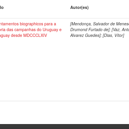
lo
Autor(es)
ntamentos biographicos para a
[Mendonça, Salvador de Menes
toria das campanhas do Uruguay e
Drumond Furtado de]; [Vaz, Ant
aguay desde MDCCCLXIV
Alvarez Guedes]; [Dias, Vítor]