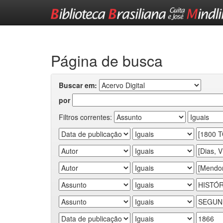
Skip
navigation
Página de busca
Buscar em:
por
Filtros correntes: