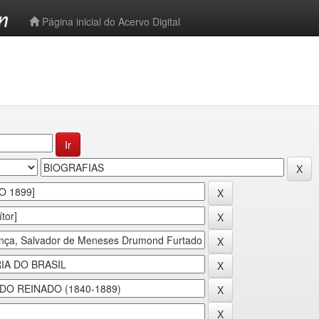
-->
Página inicial do Acervo Digital