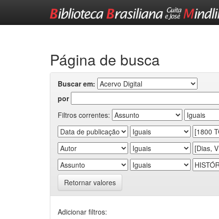
Skip
navigation
Página de busca
Buscar em:
por
Filtros correntes:
Retornar valores
Adicionar filtros: