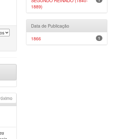
SEGUNDO REINADO (1840-
1
1889)
Data de Publicação
1866
1
róximo
es