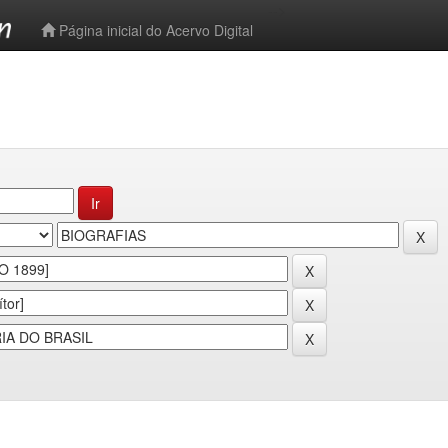
-->
Página inicial do Acervo Digital