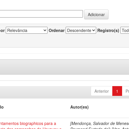
por
Ordenar
Registro(s)
Anterior
1
P
lo
Autor(es)
ntamentos biographicos para a
[Mendonça, Salvador de Menes