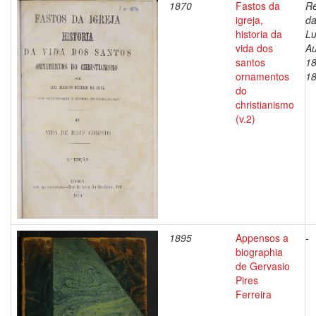
1870
Fastos da
Re
igreja,
da
historia da
Lu
vida dos
Au
santos
18
ornamentos
1
do
christianismo
(v.2)
1895
Appensos a
-
biographia
de Gervasio
Pires
Ferreira