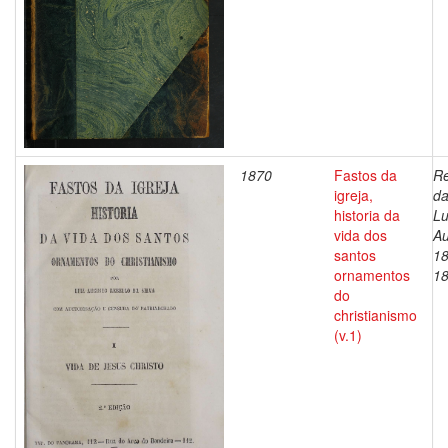
1870
Fastos da
Re
igreja,
da
historia da
Lu
vida dos
Au
santos
18
ornamentos
1
do
christianismo
(v.1)