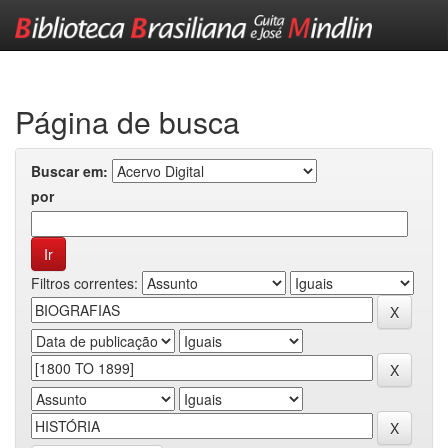
Skip
navigation
Página de busca
Buscar em:
por
Filtros correntes: