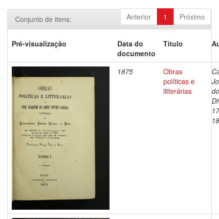
Anterior
1
Próximo
Conjunto de itens:
Pré-visualização
Data do
Título
Au
documento
1875
Obras
C
políticas e
J
litterárias
d
Di
17
1