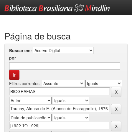
Skip
navigation
Página de busca
Buscar em:
por
Filtros correntes: