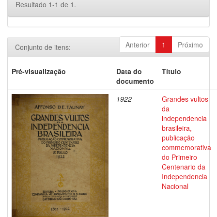
Resultado 1-1 de 1.
Anterior
1
Próximo
Conjunto de itens:
Pré-visualização
Data do
Título
documento
1922
Grandes vultos
da
independencia
brasileira,
publicação
commemorativa
do Primeiro
Centenario da
Independencia
Nacional