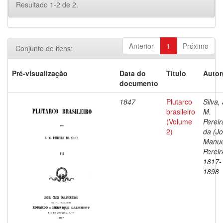
Resultado 1-2 de 2.
Anterior
1
Próximo
Conjunto de itens:
Pré-visualização
Data do
Título
Autor
documento
1847
Plutarco
Silva, 
brasileiro
M.
(Volume
Pereir
2)
da (J
Manue
Pereir
1817-
1898