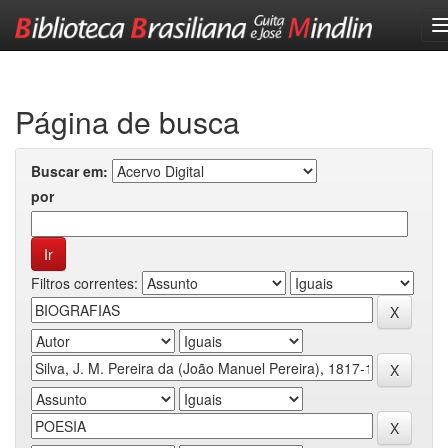
Skip
navigation
Página de busca
Buscar em:
por
Filtros correntes: