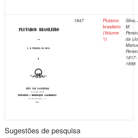
1847
Plutarco
Silva, 
brasileiro
M.
(Volume
Pereir
1)
da (J
Manue
Pereir
1817-
1898
Sugestões de pesquisa