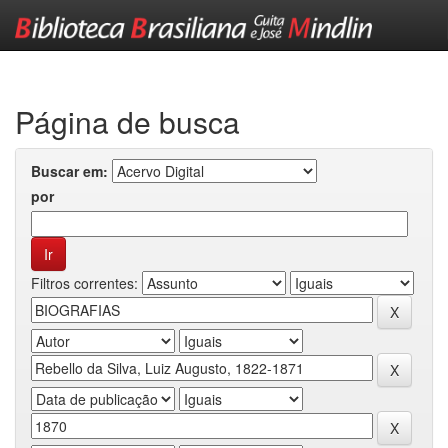
Skip
navigation
Página de busca
Buscar em:
por
Filtros correntes: