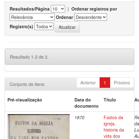
Resultados/Página
|
Ordenar registros por
Ordenar
Registro(s)
Resultado 1-2 de 2.
Anterior
1
Próximo
Conjunto de itens:
Pré-visualização
Data do
Título
Au
documento
1870
Fastos da
Re
igreja,
da
historia da
Lu
vida dos
Au