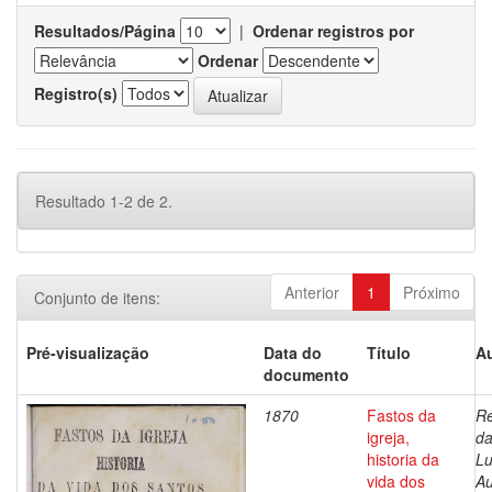
Resultados/Página
|
Ordenar registros por
Ordenar
Registro(s)
Resultado 1-2 de 2.
Anterior
1
Próximo
Conjunto de itens:
Pré-visualização
Data do
Título
Au
documento
1870
Fastos da
Re
igreja,
da
historia da
Lu
vida dos
Au