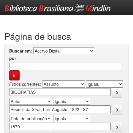
Skip
navigation
Página de busca
Buscar em:
por
Filtros correntes: