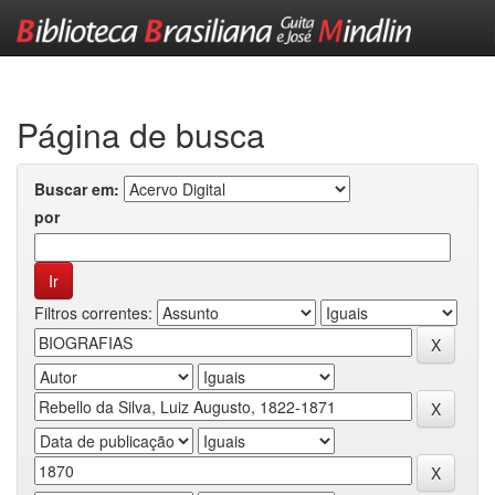
Skip
navigation
Página de busca
Buscar em:
por
Filtros correntes: