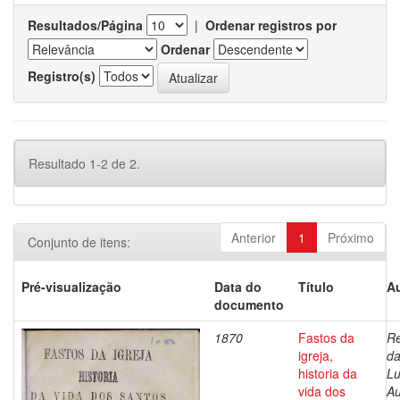
Resultados/Página
|
Ordenar registros por
Ordenar
Registro(s)
Resultado 1-2 de 2.
Anterior
1
Próximo
Conjunto de itens:
Pré-visualização
Data do
Título
Au
documento
1870
Fastos da
Re
igreja,
da
historia da
Lu
vida dos
Au