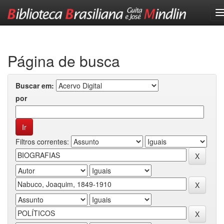
Skip
navigation
Página de busca
Buscar em:
por
Filtros correntes: