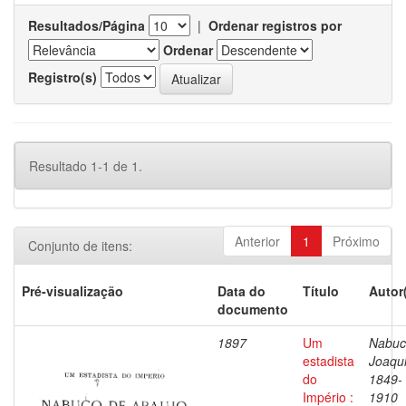
Resultados/Página
|
Ordenar registros por
Ordenar
Registro(s)
Resultado 1-1 de 1.
Anterior
1
Próximo
Conjunto de itens:
Pré-visualização
Data do
Título
Autor
documento
1897
Um
Nabuc
estadista
Joaqu
do
1849-
Império :
1910