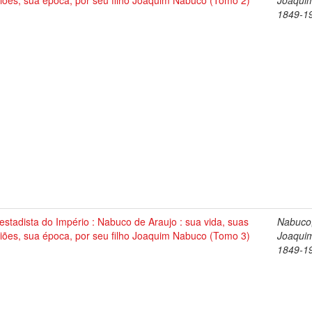
iões, sua época, por seu filho Joaquim Nabuco (Tomo 2)
Joaqui
1849-1
stadista do Império : Nabuco de Araujo : sua vida, suas
Nabuco
iões, sua época, por seu filho Joaquim Nabuco (Tomo 3)
Joaqui
1849-1