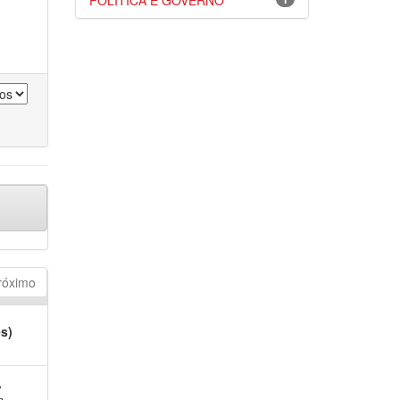
POLÍTICA E GOVERNO
róximo
es)
,