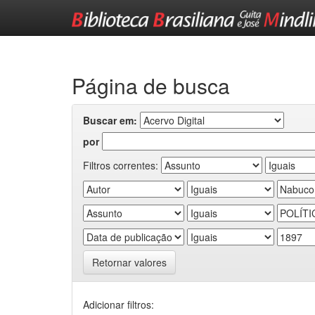
Skip
navigation
Página de busca
Buscar em:
por
Filtros correntes:
Retornar valores
Adicionar filtros: