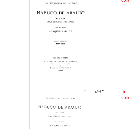
opin
1897
Um e
opin