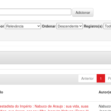
por
Ordenar
Registro(s)
Anterior
1
P
lo
Autor(
stadista do Império : Nabuco de Araujo : sua vida, suas
Nabuco