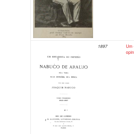
1897
Um e
opin