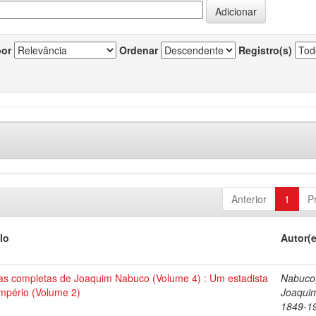
por
Ordenar
Registro(s)
Anterior
1
P
lo
Autor(
as completas de Joaquim Nabuco (Volume 4) : Um estadista
Nabuco
Império (Volume 2)
Joaqui
1849-1