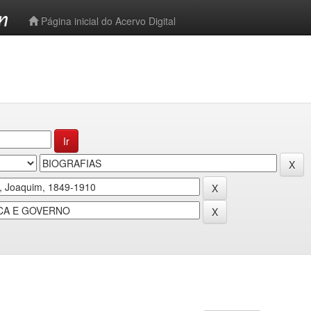
-->
Página inicial do Acervo Digital