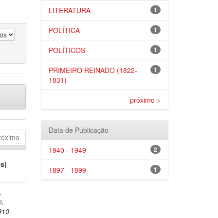
LITERATURA
1
POLÍTICA
1
POLÍTICOS
1
PRIMEIRO REINADO (1822-
1
1831)
próximo >
Data de Publicação
róximo
1940 - 1949
2
es)
1897 - 1899
1
,
m,
910