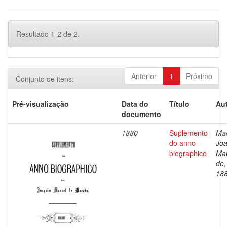
Resultado 1-2 de 2.
Anterior
1
Próximo
Conjunto de itens:
Pré-visualização
Data do
Título
Aut
documento
1880
Suplemento
Ma
do anno
Jo
biographico
Ma
de,
18