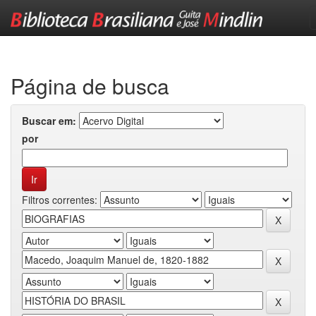
Skip
navigation
Página de busca
Buscar em:
por
Filtros correntes: