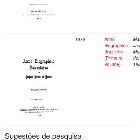
1876
Anno
Ma
Biographico
Jo
Brazileiro
Ma
(Primeiro
de,
Volume)
18
Sugestões de pesquisa