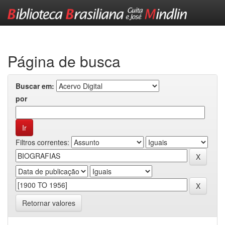
Skip
navigation
Página de busca
Buscar em:
por
Filtros correntes:
Retornar valores