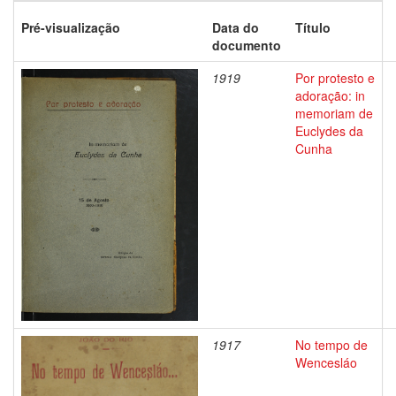
Pré-visualização
Data do
Título
documento
1919
Por protesto e
adoração: in
memoriam de
Euclydes da
Cunha
1917
No tempo de
Wencesláo