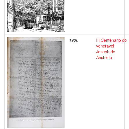
1900
III Centenario do
veneravel
Joseph de
Anchieta