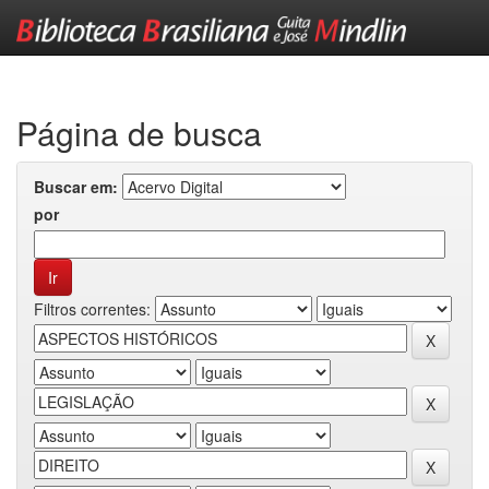
Skip
navigation
Página de busca
Buscar em:
por
Filtros correntes: