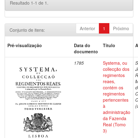
Resultado 1-1 de 1.
Anterior
1
Próximo
Conjunto de itens:
Pré-visualização
Data do
Título
A
documento
1785
Systema, ou
S
collecção dos
J
regimentos
R
reaes,
M
contém os
d
regimentos
C
pertencentes
C
à
(
administração
da Fazenda
Real (Tomo
3)