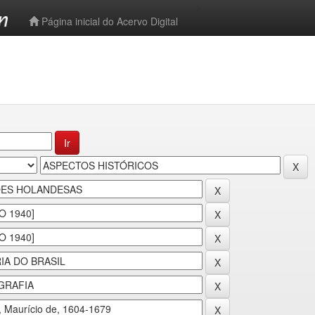
-->
Página inicial do Acervo Digital