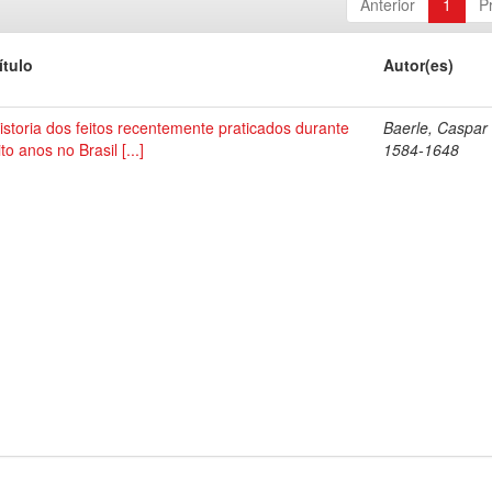
Anterior
1
P
ítulo
Autor(es)
istoria dos feitos recentemente praticados durante
Baerle, Caspar
ito anos no Brasil [...]
1584-1648