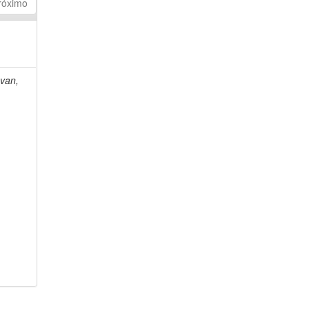
róximo
 van,