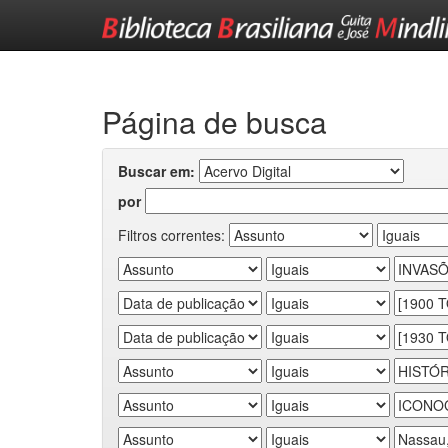
Skip
navigation
Página de busca
Buscar em:
por
Filtros correntes: