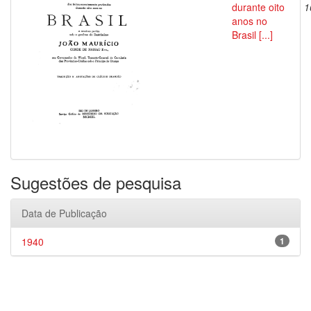
durante oito
1
anos no
Brasil [...]
Sugestões de pesquisa
Data de Publicação
1940
1