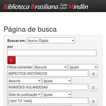
Skip
navigation
Página de busca
Buscar em:
por
Filtros correntes: