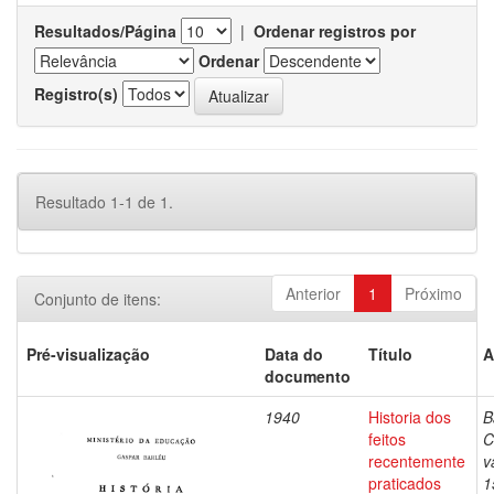
Resultados/Página
|
Ordenar registros por
Ordenar
Registro(s)
Resultado 1-1 de 1.
Anterior
1
Próximo
Conjunto de itens:
Pré-visualização
Data do
Título
A
documento
1940
Historia dos
B
feitos
C
recentemente
v
praticados
1