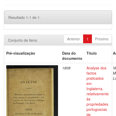
Resultado 1-1 de 1.
Anterior
1
Próximo
Conjunto de itens:
Pré-visualização
Data do
Título
A
documento
1808
Analyse dos
V
factos
M
praticados
L
em
Inglaterra,
relativamente
às
propriedades
portuguezas
de