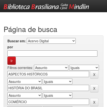
Skip
navigation
Página de busca
Buscar em:
por
Filtros correntes: