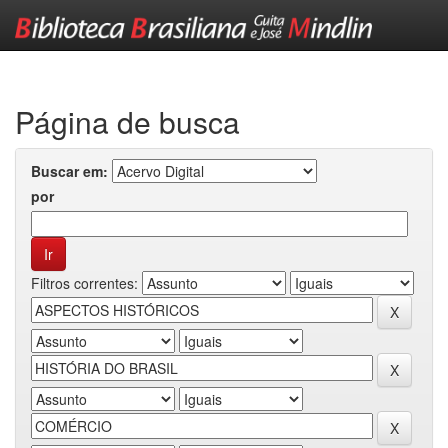
Skip
navigation
Página de busca
Buscar em:
por
Filtros correntes: